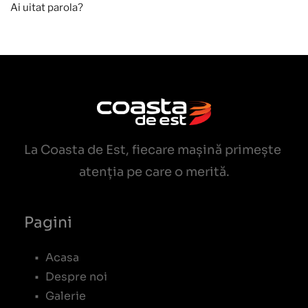
Ai uitat parola?
La Coasta de Est, fiecare mașină primește 
atenția pe care o merită.
Pagini
Acasa
Despre noi
Galerie