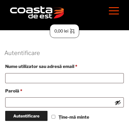
0,00
lei
Autentificare
Obligatoriu
Nume utilizator sau adresă email
*
Obligatoriu
Parolă
*
Autentificare
Ține-mă minte